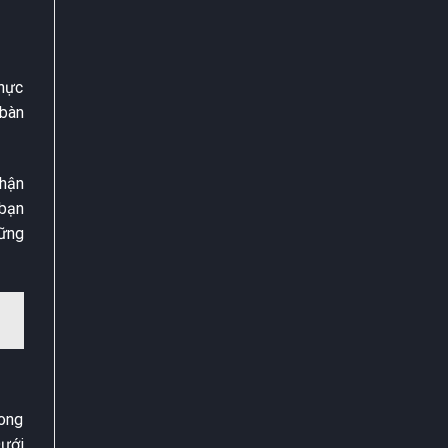
thực
 bàn
nhận
 bạn
hững
rong
Dưới