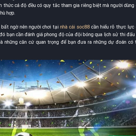
nh thức cá độ đều có quy tắc tham gia riêng biệt mà người dùng
hù hợp.
 bất ngờ nên người chơi tại
nhà cái soc88
cần hiểu rõ thực lực
đó bạn cần đánh giá phong độ của đội bóng qua lịch sử thi đấu
là những căn cứ quan trọng để bạn đưa ra những dự đoán có 