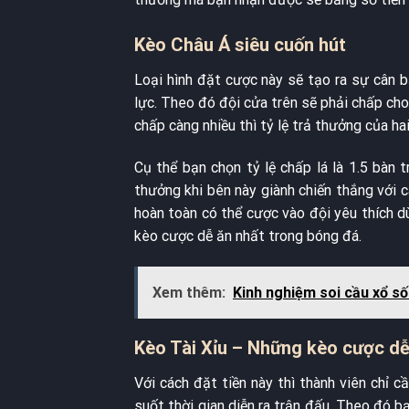
Kèo Châu Á siêu cuốn hút
Loại hình đặt cược này sẽ tạo ra sự cân b
lực. Theo đó đội cửa trên sẽ phải chấp cho
chấp càng nhiều thì tỷ lệ trả thưởng của ha
Cụ thể bạn chọn tỷ lệ chấp lá là 1.5 bàn 
thưởng khi bên này giành chiến thắng với cá
hoàn toàn có thể cược vào đội yêu thích d
kèo cược dễ ăn nhất trong bóng đá.
Xem thêm:
Kinh nghiệm soi cầu xổ số
Kèo Tài Xỉu – Những kèo cược dễ
Với cách đặt tiền này thì thành viên chỉ 
suốt thời gian diễn ra trận đấu. Theo đó b