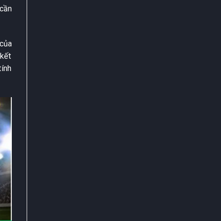
 cần
 của
 kết
tính