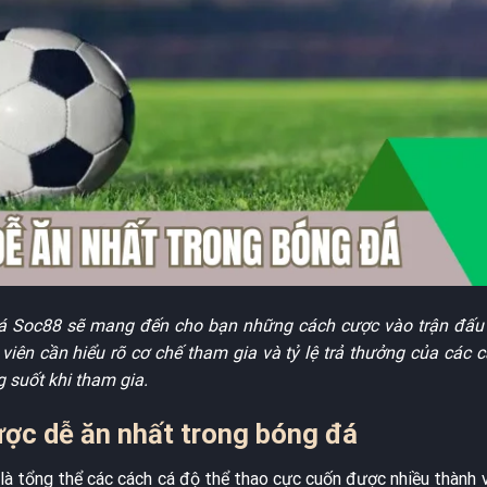
á Soc88 sẽ mang đến cho bạn những cách cược vào trận đấu 
viên cần hiểu rõ cơ chế tham gia và tỷ lệ trả thưởng của các 
 suốt khi tham gia.
ược dễ ăn nhất trong bóng đá
à tổng thể các cách cá độ thể thao cực cuốn được nhiều thành 