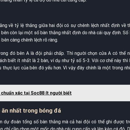
ằng về tỷ lệ thắng giữa hai đội có sự chênh lệch nhất định về 
 bên còn lại một số bàn thắng nhất định do nhà cái quy định. Số
i bên càng chênh lệch rõ ràng.
trong đó bên A là đội phải chấp. Thì người chọn cửa A có thể 
ch biết ít nhất là 2 bàn, ví dụ như tỷ số 5-3. Với cơ chế này thì
ù thực lực của bên đó yếu hơn. Vì vậy đây chính là một trong n
 chuẩn xác tại Soc88 ít người biết
 ăn nhất trong bóng đá
cần dự đoán tổng số bàn thắng mà cả hai đội có thể ghi được t
ạn chỉ cần chọn một mốc do nhà cái cung cấp và lên kèo cá độ. 