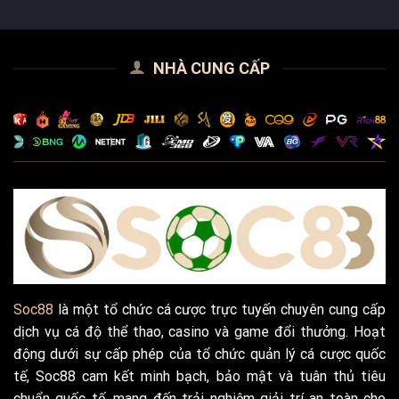
NHÀ CUNG CẤP
Soc88
là một tổ chức cá cược trực tuyến chuyên cung cấp
dịch vụ cá độ thể thao, casino và game đổi thưởng. Hoạt
động dưới sự cấp phép của tổ chức quản lý cá cược quốc
tế, Soc88 cam kết minh bạch, bảo mật và tuân thủ tiêu
chuẩn quốc tế, mang đến trải nghiệm giải trí an toàn cho