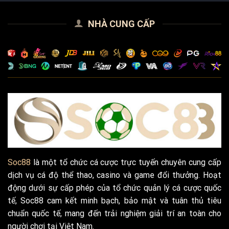
NHÀ CUNG CẤP
Soc88
là một tổ chức cá cược trực tuyến chuyên cung cấp
dịch vụ cá độ thể thao, casino và game đổi thưởng. Hoạt
động dưới sự cấp phép của tổ chức quản lý cá cược quốc
tế, Soc88 cam kết minh bạch, bảo mật và tuân thủ tiêu
chuẩn quốc tế, mang đến trải nghiệm giải trí an toàn cho
người chơi tại Việt Nam.