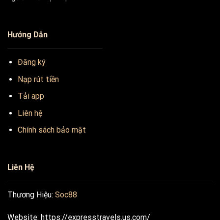
Hướng Dẫn
Đăng ký
Nạp rút tiền
Tải app
Liên hệ
Chính sách bảo mật
Liên Hệ
Thương Hiệu:
Soc88
Website:
https://expresstravels.us.com/