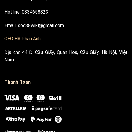
Hotline:
0334658823
Email:
soc88wiki@gmail.com
CEO Hồ Phan Anh
Địa chỉ: 44 Đ. Cầu Giấy, Quan Hoa, Cầu Giấy, Hà Nội, Việt
Nam
Thanh Toán