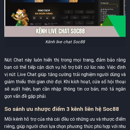
Kênh live chat Soc88
Nút Chat này luôn hiển thị trong mọi trang, đảm bảo rằng
bạn có thể tiếp cận dịch vụ hỗ trợ bất cứ lúc nào. Việc định
vị nút Live Chat giúp tăng cường trải nghiệm người dùng và
giảm thiểu thời gian chờ đợi. Khi kích hoạt, cửa sổ hội thoại
sẽ xuất hiện, bạn cần nhập thông tin cơ bản, mô tả ngắn
gọn vấn đề gặp phải.
So sánh ưu nhược điểm 3 kênh liên hệ Soc88
Mỗi kênh hỗ trợ của nhà cái đều có những ưu và nhược điểm
riêng, giúp người chơi lựa chọn phương thức phù hợp với nhu